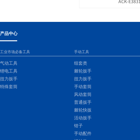
ACK-E383
产品中心
工业市场必备工具
手动工具
气动工具
组套类
锂电工具
棘轮扳手
扭力扳手
扭力扳手
特殊套筒
手动套筒
风动套筒
普通扳手
棘轮快扳
活动扳手
钳子
手动配件