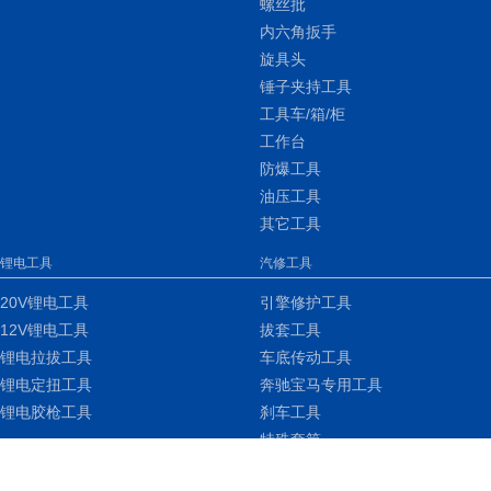
螺丝批
内六角扳手
旋具头
锤子夹持工具
工具车/箱/柜
工作台
防爆工具
油压工具
其它工具
锂电工具
汽修工具
20V锂电工具
引擎修护工具
12V锂电工具
拔套工具
锂电拉拔工具
车底传动工具
锂电定扭工具
奔驰宝马专用工具
锂电胶枪工具
刹车工具
特殊套筒
车身钣金工具