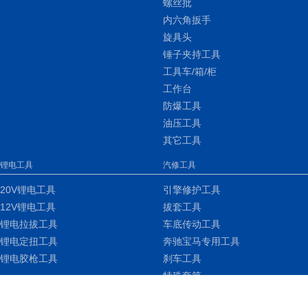
螺丝批
内六角扳手
旋具头
锤子夹持工具
工具车/箱/柜
工作台
防爆工具
油压工具
其它工具
锂电工具
汽修工具
20V锂电工具
引擎修护工具
12V锂电工具
拔套工具
锂电拉拔工具
车底传动工具
锂电定扭工具
奔驰宝马专用工具
锂电胶枪工具
刹车工具
特殊套筒
车身钣金工具