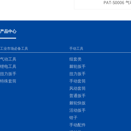
PAT-S0006 
产品中心
工业市场必备工具
手动工具
气动工具
组套类
锂电工具
棘轮扳手
扭力扳手
扭力扳手
特殊套筒
手动套筒
风动套筒
普通扳手
棘轮快扳
活动扳手
钳子
手动配件