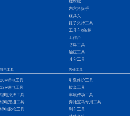
螺丝批
内六角扳手
旋具头
锤子夹持工具
工具车/箱/柜
工作台
防爆工具
油压工具
其它工具
锂电工具
汽修工具
20V锂电工具
引擎修护工具
12V锂电工具
拔套工具
锂电拉拔工具
车底传动工具
锂电定扭工具
奔驰宝马专用工具
锂电胶枪工具
刹车工具
特殊套筒
车身钣金工具