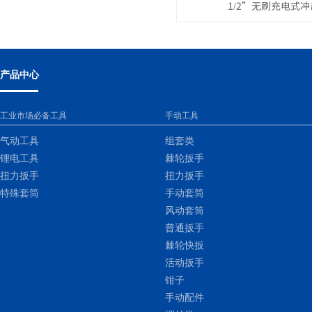
1/2”无刷充电式冲
产品中心
工业市场必备工具
手动工具
气动工具
组套类
锂电工具
棘轮扳手
扭力扳手
扭力扳手
特殊套筒
手动套筒
风动套筒
普通扳手
棘轮快扳
活动扳手
钳子
手动配件