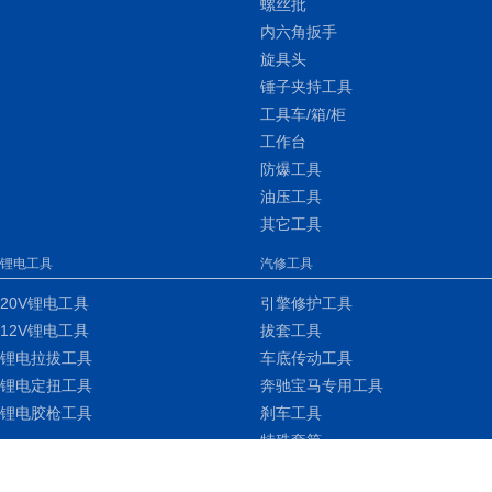
螺丝批
内六角扳手
旋具头
锤子夹持工具
工具车/箱/柜
工作台
防爆工具
油压工具
其它工具
锂电工具
汽修工具
20V锂电工具
引擎修护工具
12V锂电工具
拔套工具
锂电拉拔工具
车底传动工具
锂电定扭工具
奔驰宝马专用工具
锂电胶枪工具
刹车工具
特殊套筒
车身钣金工具