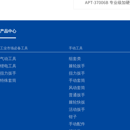
APT-37006B 专业级
产品中心
工业市场必备工具
手动工具
气动工具
组套类
锂电工具
棘轮扳手
扭力扳手
扭力扳手
特殊套筒
手动套筒
风动套筒
普通扳手
棘轮快扳
活动扳手
钳子
手动配件